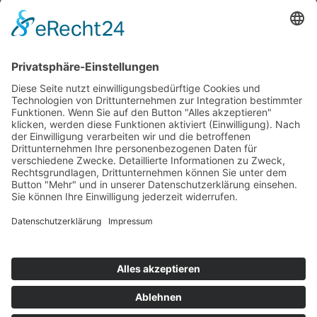
Uphuser Heerstraße 57 | 28832 Achim
Telefon: 0176 24362497
info@ss-nordbau.de
Mo.-Do. :
08:00 Uhr - 17:00 Uhr
Freitag :
08:00 Uhr - 15:30 Uhr