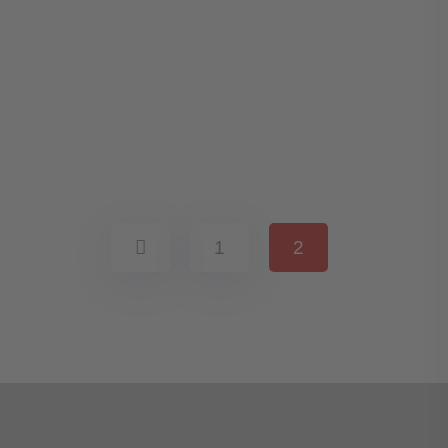
Demo Media Title 7
Galabau
Tiefbau
Demo Media Title 8
Galabau
Pflasterarbeiten
Demo Media Title 9
Pflasterarbeiten
1
2