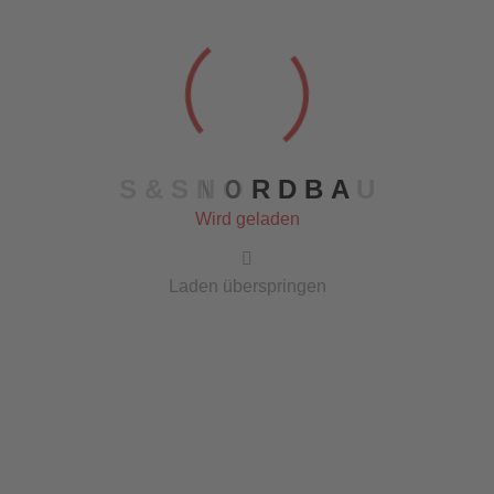
langjährigen Erfahrung in der Bauindustrie.
S
&
S
N
O
R
D
B
A
U
Wird geladen
Laden überspringen
Das sind wir
Das Team
Sevkan Avanas
Geschäftsführer