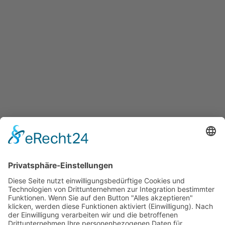
Datenschutzerklärung
Impressum
Adresse
Uphuser Heerstraße 57 | 28832 Achim
Telefon: 0176 24362497
info@ss-nordbau.de
Mo.-Do. :