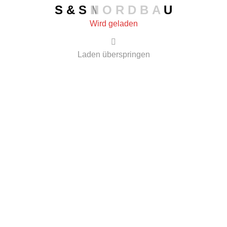
S
&
S
N
O
R
D
B
A
U
Wird geladen
Laden überspringen