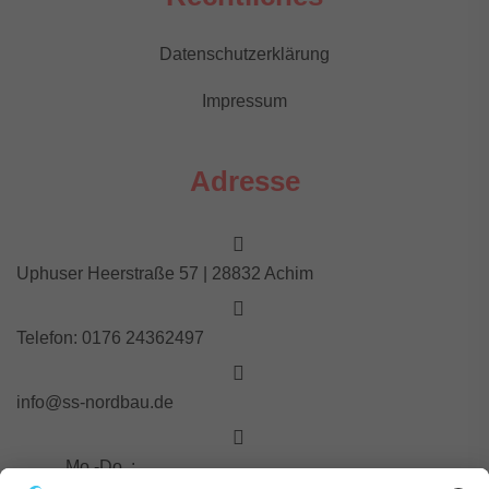
Datenschutzerklärung
Impressum
Adresse
Uphuser Heerstraße 57 | 28832 Achim
Telefon: 0176 24362497
info@ss-nordbau.de
Mo.-Do. :