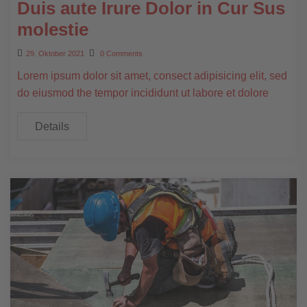
Duis aute Irure Dolor in Cur Sus
molestie
29. Oktober 2021
0 Comments
Lorem ipsum dolor sit amet, consect adipisicing elit, sed
do eiusmod the tempor incididunt ut labore et dolore
Details